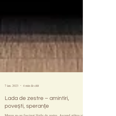
7 ian. 2023
4 min de citit
Lada de zestre – amintiri,
povești, speranțe