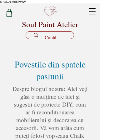
G-GCJ1M66PWW
Soul Paint Atelier
Povestile din spatele
pasiunii
Despre blogul nostru: Aici veți
găsi o mulțime de idei și
sugestii de proiecte DIY, cum
ar fi recondiționarea
mobilierului și decorarea cu
accesorii. Vă vom arăta cum
puteți folosi vopseaua Chalk