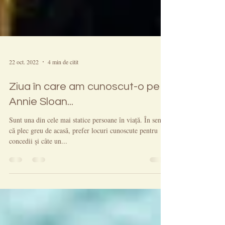
22 oct. 2022
4 min de citit
Ziua în care am cunoscut-o pe
Annie Sloan...
Sunt una din cele mai statice persoane în viață. În sensul
că plec greu de acasă, prefer locuri cunoscute pentru
concedii și câte un...