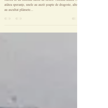
Mereu m-au fascinat lăzile de zestre. Ascund atâtea vise,
atâtea speranțe, unele au auzit șoapte de dragoste, altele
au ascultat plânsete...