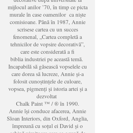
mijlocul anilor ’70, în timp ce picta
murale în case oamenilor ca niște
comisioane. Până în 1987, Annie
scrisese cartea cu un succes
fenomenal, „Cartea completă a
tehnicilor de vopsire decorativă”,
care este considerată a fi
biblia industriei pe această temă.
Incapabilă să găsească vopselele cu
care dorea să lucreze, Annie și-a
folosit cunoștințele de culoare,
vopsea, pigmenți și istoria artei și a
dezvoltat
Chalk Paint ™ / ® în 1990.
Annie își conduce afacerea, Annie
Sloan Interiors, din Oxford, Anglia,
împreună cu soțul ei David și o