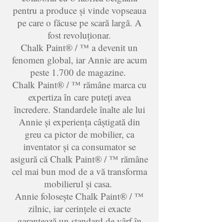
pentru a produce și vinde vopseaua
pe care o făcuse pe scară largă. A
fost revoluționar.
Chalk Paint® / ™ a devenit un
fenomen global, iar Annie are acum
peste 1.700 de magazine.
Chalk Paint® / ™ rămâne marca cu
expertiza în care puteți avea
încredere. Standardele înalte ale lui
Annie și experiența câștigată din
greu ca pictor de mobilier, ca
inventator și ca consumator se
asigură că Chalk Paint® / ™ rămâne
cel mai bun mod de a vă transforma
mobilierul și casa.
Annie folosește Chalk Paint® / ™
zilnic, iar cerințele ei exacte
garantează un standard de vârf în