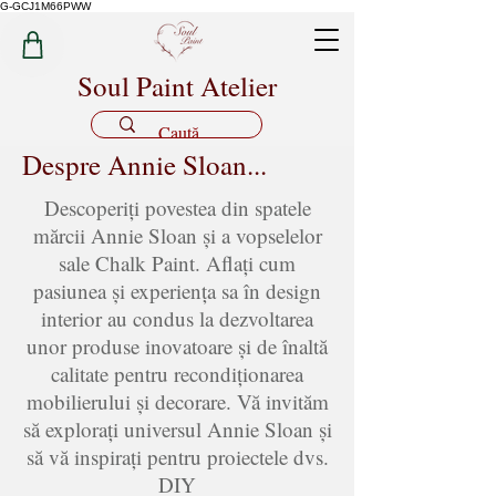
G-GCJ1M66PWW
Soul Paint Atelier
Despre Annie Sloan...
Descoperiți povestea din spatele
mărcii Annie Sloan și a vopselelor
sale Chalk Paint. Aflați cum
pasiunea și experiența sa în design
interior au condus la dezvoltarea
unor produse inovatoare și de înaltă
calitate pentru recondiționarea
mobilierului și decorare. Vă invităm
să explorați universul Annie Sloan și
să vă inspirați pentru proiectele dvs.
DIY