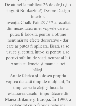
De atunci la publicat 26 de cărți (și o
singură Bookazine!) Despre Design
interior.
Invenția Chalk Paint® / ™ a rezultat
din necesitatea unei vopsele care ar
putea fi folosită pentru a obține
nenumărate efecte decorative - dar
care ar putea fi aplicată, lăsată să se
usuce și ceruită într-o zi pentru a se
potrivi stilului de viață ocupat al lui
Annie ca femeie și mama a trei
băieți.
Annie fabrica și folosea propria
vopsea de casă timp de mulți ani, în
timp ce scria cărți și lucra la
restaurarea caselor impunătoare din
Marea Britanie și Europa. În 1990, a
colaborat cu o fabrică belgiană