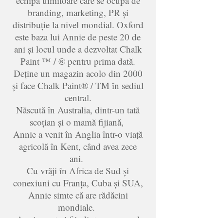
echipă uimitoare care se ocupă de
branding, marketing, PR și
distribuție la nivel mondial. Oxford
este baza lui Annie de peste 20 de
ani și locul unde a dezvoltat Chalk
Paint ™ / ® pentru prima dată.
Deține un magazin acolo din 2000
și face Chalk Paint® / TM în sediul
central.
Născută în Australia, dintr-un tată
scoțian și o mamă fijiană,
Annie a venit în Anglia într-o viață
agricolă în Kent, când avea zece
ani.
Cu vrăji în Africa de Sud și
conexiuni cu Franța, Cuba și SUA,
Annie simte că are rădăcini
mondiale.