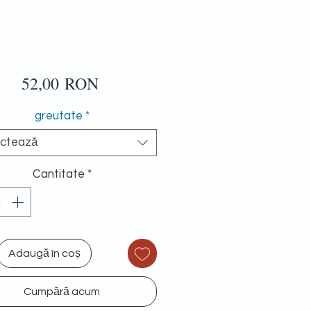
Preț
52,00 RON
greutate
*
ectează
Cantitate
*
Adaugă în coș
Cumpără acum