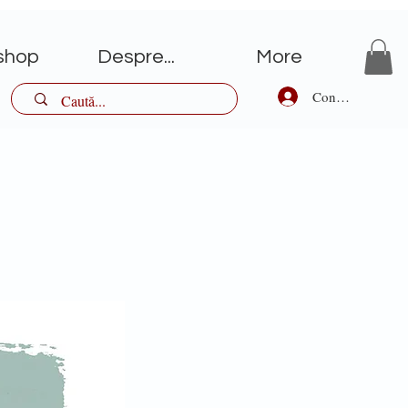
shop
Despre...
More
Conectează-te