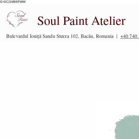
G-GCJ1M66PWW
Soul Paint Atelier
Bulevardul Ioniță Sandu Sturza 102, Bacău, Romania |
+40 740 