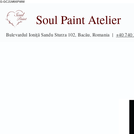
G-GCJ1M66PWW
Soul Paint Atelier
Bulevardul Ioniță Sandu Sturza 102, Bacău, Romania |
+40 740 