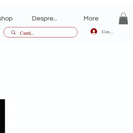
shop
Despre...
More
Conectează-te