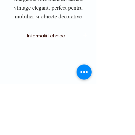
vintage elegant, perfect pentru
mobilier și obiecte decorative
Informații tehnice
Redesign – Luxe Transfer – Daisy
Cherry Delight este un transfer
decorativ luminos, cu un farmec
vintage delicat, care aduce
prospețimea grădinilor de vară în
proiectele tale creative și în
transformările de mobilier.
Designul combină cireșe coapte,
margarete fine și frunze decorative
pe un fundal alb curat, perfect
pentru a oferi un accent proaspăt