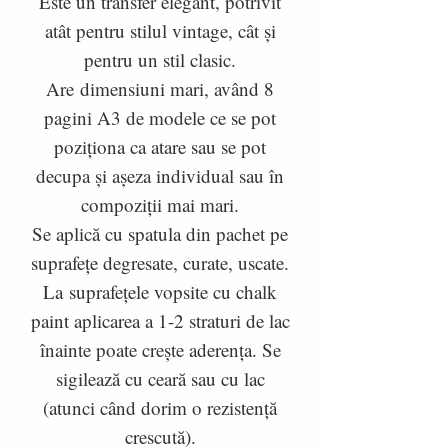
Este un transfer elegant, potrivit
atât pentru stilul vintage, cât și
pentru un stil clasic.
Are dimensiuni mari, având 8
pagini A3 de modele ce se pot
poziționa ca atare sau se pot
decupa și așeza individual sau în
compoziții mai mari.
Se aplică cu spatula din pachet pe
suprafețe degresate, curate, uscate.
La suprafețele vopsite cu chalk
paint aplicarea a 1-2 straturi de lac
înainte poate crește aderența. Se
sigilează cu ceară sau cu lac
(atunci când dorim o rezistență
crescută).