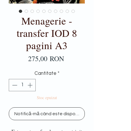
Menagerie -
transfer IOD 8
pagini A3
Preț
275,00 RON
Cantitate
*
Stoc epuizat
Notifică-mă când este disponibil