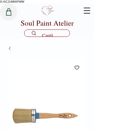
G-GCJ1M66PWW
Soul Paint Atelier