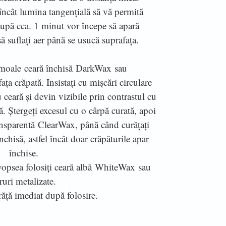
, încât lumina tangențială să vă permită
După cca. 1 minut vor începe să apară
să suflați aer până se usucă suprafața.
 moale ceară închisă DarkWax sau
a crăpată. Insistați cu mișcări circulare
ceară și devin vizibile prin contrastul cu
. Ștergeți excesul cu o cârpă curată, apoi
ransparentă ClearWax, până când curățați
nchisă, astfel încât doar crăpăturile apar
închise.
vopsea folosiți ceară albă WhiteWax sau
ruri metalizate.
răță imediat după folosire.