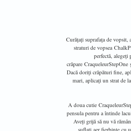
Curățați suprafața de vopsit, 
straturi de vopsea ChalkP
perfectă, alegeți
crăpare CraqueleurStepOne și 
Dacă doriți crăpături fine, ap
mari, aplicați un strat de 
A doua cutie CraqueleurStep
pensula pentru a întinde lacu
Aveți grijă să nu vă rămân
suflați aer fierbinte cu 