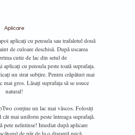
Aplicare
apoi aplicați cu pensula sau trafaletul două
aint de culoare deschisă. După uscarea
 prima cutie de lac din setul de
aplicați cu pensula peste toată suprafața.
licați un strat subțire. Pentru crăpături mai
lac mai gros. Lăsați suprafața să se usuce
natural!
Two conține un lac mai vâscos. Folosiți
l cât mai uniform peste întreaga suprafață.
ă pete neîntinse! Imediat după aplicare
uscătorul de păr de la o distanță mică.