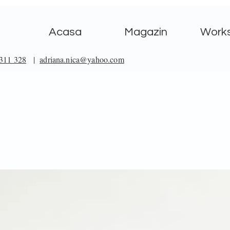
Acasa
Magazin
Work
311 328
|
adriana.nica@yahoo.com