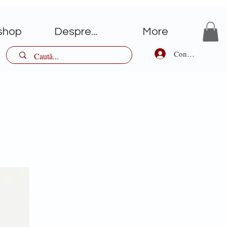
shop
Despre...
More
Conectează-te