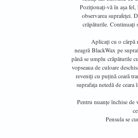
Poziționați-vă în așa fel
observarea suprafeței. 
crăpăturile. Continuați 
Aplicați cu o cârpă
neagră BlackWax pe suprafaț
până se umplu crăpăturile cu 
vopseaua de culoare deschisă
reveniți cu puțină ceară t
suprafața netedă de ceara î
Pentru nuanțe închise de 
ce
Pensula se cu