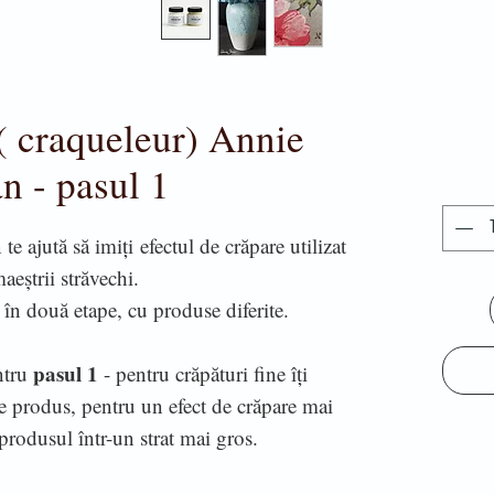
( craqueleur) Annie
n - pasul 1
e ajută să imiți efectul de crăpare utilizat
aeștrii străvechi.
 în două etape, cu produse diferite.
pasul 1
ntru
- pentru crăpături fine îți
e produs, pentru un efect de crăpare mai
 produsul într-un strat mai gros.