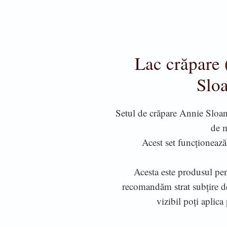
Lac crăpare 
Sloa
Setul de crăpare Annie Sloan t
de m
Acest set funcționează
Acesta este produsul pe
recomandăm strat subțire d
vizibil poți aplica