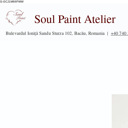
G-GCJ1M66PWW
Soul Paint Atelier
Bulevardul Ioniță Sandu Sturza 102, Bacău, Romania |
+40 740 