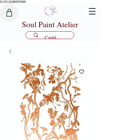
G-GCJ1M66PWW
Soul Paint Atelier