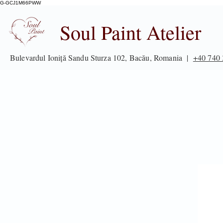
G-GCJ1M66PWW
Soul Paint Atelier
Bulevardul Ioniță Sandu Sturza 102, Bacău, Romania |
+40 740 