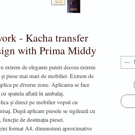
ork - Kacha transfer
sign with Prima Middy
ive extrem de elegante puteti decora extrem
t și piese mai mari de mobilier. Extrem de
 aplica pe diverse zone. Aplicarea se face
 cu spatula aflată în ambalaj.
lica și direct pe mobilier vopsit cu
isaj. După aplicare piesele se sigilează cu
, funcție de destinația piesei.
gini format A4, dimensiuni aproximative