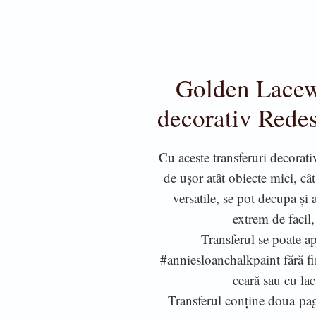
Golden Lacew
decorativ Rede
Cu aceste transferuri decorat
de ușor atât obiecte mici, câ
versatile, se pot decupa și
extrem de facil,
Transferul se poate ap
#anniesloanchalkpaint fără fin
ceară sau cu lac
Transferul conține doua pa