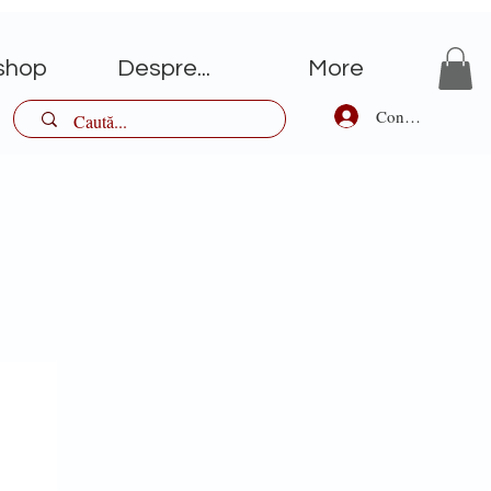
shop
Despre...
More
Conectează-te