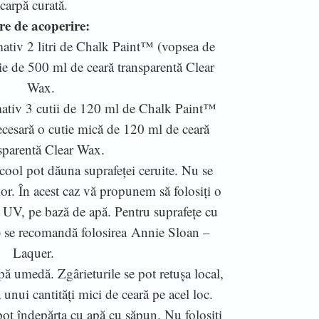
carpă curată.
re de acoperire:
ativ 2 litri de Chalk Paint™ (vopsea de
tie de 500 ml de ceară transparentă Clear
Wax.
ativ 3 cutii de 120 ml de Chalk Paint™
necesară o cutie mică de 120 ml de ceară
sparentă Clear Wax.
cool pot dăuna suprafeței ceruite. Nu se
or. În acest caz vă propunem să folosiți o
e UV, pe bază de apă. Pentru suprafețe cu
a) se recomandă folosirea Annie Sloan –
Laquer.
rpă umedă. Zgârieturile se pot retușa local,
 unui cantități mici de ceară pe acel loc.
pot îndepărta cu apă cu săpun. Nu folosiți