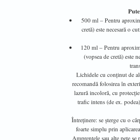
Pute
500 ml – Pentru aproxim
cretă) este necesară o cu
120 ml – Pentru aproxim
(vopsea de cretă) este 
tran
Lichidele cu conținut de al
recomandă folosirea în exteri
lazură incoloră, cu protecți
trafic intens (de ex. pode
Întreținere: se șterge cu o câ
foarte simplu prin aplicarea
Amprentele sau alte pete se 