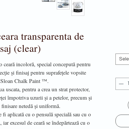
eara transparenta de
isaj (clear)
Sel
 ceară incoloră, special concepută pentru
tecție și finisaj pentru suprafețele vopsite
 Sloan Chalk Paint ™.
 uscata, pentru a crea un strat protector,
eței împotriva uzurii și a petelor, precum și
o finisare netedă și uniformă.
fi aplicată cu o pensulă specială sau cu o
 iar excesul de ceară se îndepărtează cu o