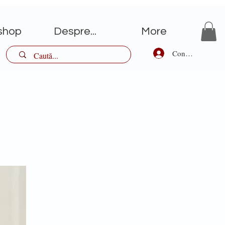
shop
Despre...
More
Conectează-te