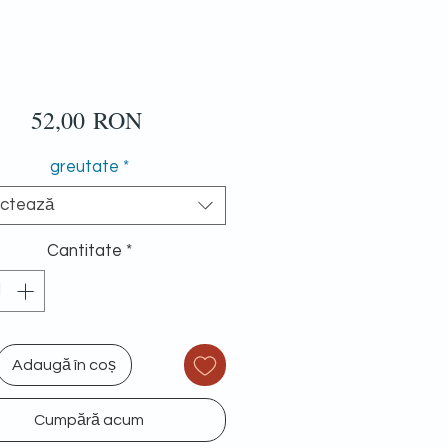
Preț
52,00 RON
greutate
*
ectează
Cantitate
*
Adaugă în coș
Cumpără acum