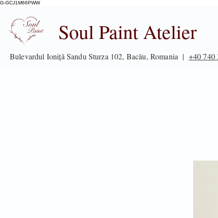
G-GCJ1M66PWW
Soul Paint Atelier
Bulevardul Ioniță Sandu Sturza 102, Bacău, Romania |
+40 740 