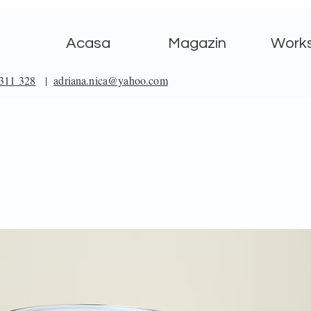
Acasa
Magazin
Work
311 328
|
adriana.nica@yahoo.com