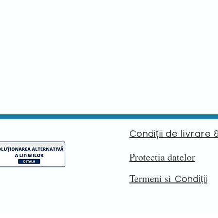
Condiții
de livrare 
Protectia datelor
Termeni si
Condiții