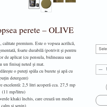
opsea perete – OLIVE
, calitate premium. Este o vopsea acrilică,
Sel
gmentată, foarte durabilă (potrivit și pentru
șor de aplicat (cu pensula, bidineaua sau
cu un finisaj neted și mat.
dărește o puteți spăla cu burete și apă cu
puțin detergent)
re excelentă: 2,5 litri acoperă cca. 27,5 mp
(11 mp/litru)
erde khaki închis, care crează un mediu
calm și senin)