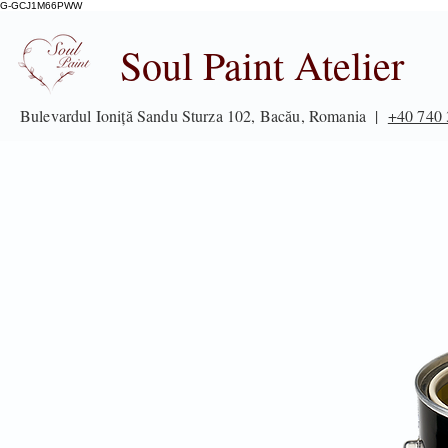
G-GCJ1M66PWW
Soul Paint Atelier
Bulevardul Ioniță Sandu Sturza 102, Bacău, Romania |
+40 740 