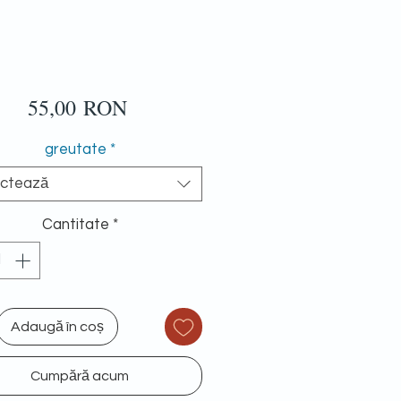
Preț
55,00 RON
greutate
*
ectează
Cantitate
*
Adaugă în coș
Cumpără acum