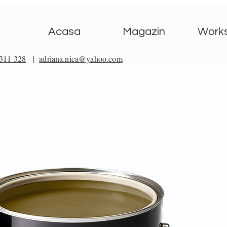
Acasa
Magazin
Work
311 328
|
adriana.nica@yahoo.com