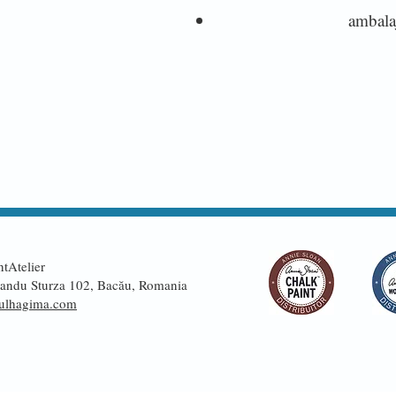
ambalaj
tAtelier
Sandu Sturza 102, Bacău, Romania
ulhagima.com