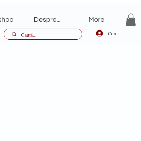
shop
Despre...
More
Conectează-te