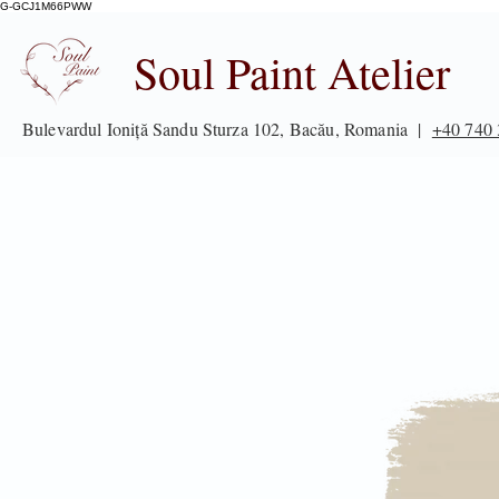
G-GCJ1M66PWW
Soul Paint Atelier
Bulevardul Ioniță Sandu Sturza 102, Bacău, Romania |
+40 740 