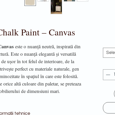
Chalk Paint – Canvas
 Canvas
este o nuanță neutră, inspirată din
Sel
ctură. Este o nuanță elegantă și versatilă
de ușor în tot felul de interioare, de la
rivește perfect cu materiale naturale, gen
inozitate în spațiul în care este folosită.
orice altă culoare din paletar, se preteaza
obilierului de dimensiuni mari.
ormații tehnice