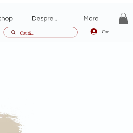
shop
Despre...
More
Conectează-te