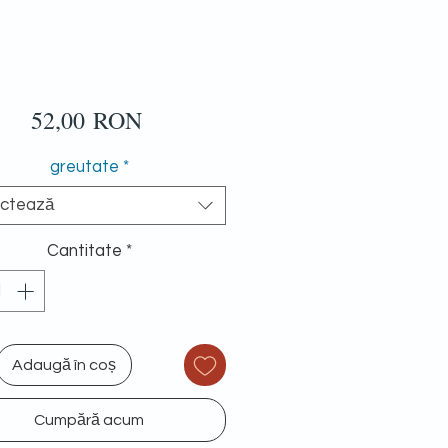
Preț
52,00 RON
greutate
*
ectează
Cantitate
*
Adaugă în coș
Cumpără acum