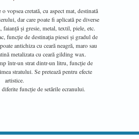
o vopsea cretată, cu aspect mat, destinată
erului, dar care poate fi aplicată pe diverse
, faianță și gresie, metal, textil, piele, etc.
ac, funcție de destinația piesei și gradul de
 poate antichiza cu ceară neagră, maro sau
atină metalizata cu ceară gilding wax.
 într-un strat dintr-un litru, funcție de
simea stratului. Se pretează pentru efecte
artistice.
 diferite funcție de setările ecranului.