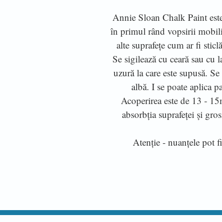
Annie Sloan Chalk Paint este 
în primul rând vopsirii mobili
alte suprafețe cum ar fi sticlă
Se sigilează cu ceară sau cu l
uzură la care este supusă. Se
albă. I se poate aplica p
Acoperirea este de 13 - 15mp
absorbția suprafeței și gro
Atenție - nuanțele pot fi