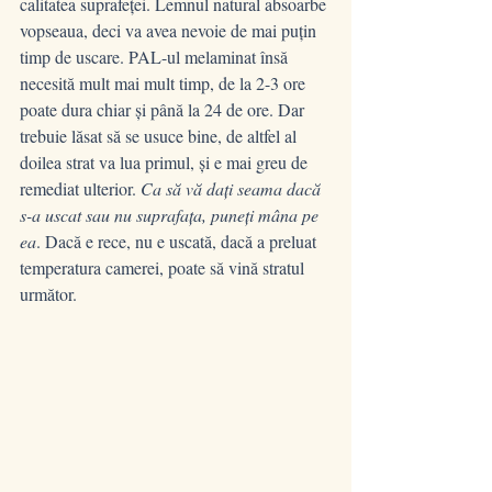
calitatea suprafeței. Lemnul natural absoarbe 
vopseaua, deci va avea nevoie de mai puțin 
timp de uscare. PAL-ul melaminat însă 
necesită mult mai mult timp, de la 2-3 ore 
poate dura chiar și până la 24 de ore. Dar 
trebuie lăsat să se usuce bine, de altfel al 
doilea strat va lua primul, și e mai greu de 
remediat ulterior. 
Ca să vă dați seama dacă 
s-a uscat sau nu suprafața, puneți mâna pe 
ea
. Dacă e rece, nu e uscată, dacă a preluat 
temperatura camerei, poate să vină stratul 
următor.