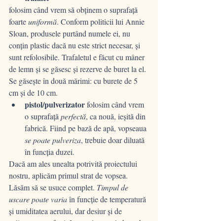
folosim când vrem să obținem o suprafață 
foarte 
uniformă
. Conform politicii lui Annie 
Sloan, produsele purtând numele ei, nu 
conțin plastic dacă nu este strict necesar, și 
sunt refolosibile. Trafaletul e făcut cu mâner 
de lemn și se găsesc și rezerve de buret la el. 
Se găsește în două mărimi: cu burete de 5 
cm și de 10 cm.
pistol/pulverizator
 folosim când vrem 
o suprafață 
perfectă
, ca nouă, ieșită din 
fabrică. Fiind pe bază de apă, vopseaua 
se poate pulveriza
, trebuie doar diluată 
în funcția duzei.
Dacă am ales unealta potrivită proiectului 
nostru, aplicăm primul strat de vopsea. 
Lăsăm să se usuce complet. 
Timpul de 
uscare poate varia
 în funcție de temperatură 
și umiditatea aerului, dar desiur și de 