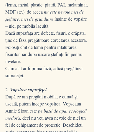
(lemn, metal, plastic, piatră, PAL melaminat, 
MDF stc.), de aceea 
nu este nevoie nici de 
șlefuire, nici de grunduire
 înainte de vopsire 
– nici pe mobila lăcuită.
Dacă suprafața are defecte, fisuri, e crăpată, 
ține de faza pregătitoare corectarea acestora. 
Folosiți chit de lemn pentru înlăturarea 
fisurilor, iar după uscare șlefuiți fin pentru 
nivelare.
Cam atât ar fi prima fază, adică pregătirea 
suprafeței.
2.
 Vopsirea suprafeței
După ce am pregătit mobila, e curată și 
uscată, putem începe vopsirea. Vopseaua 
Annie Sloan este
 pe bază de apă, ecologică, 
inodoră
, deci nu veți avea nevoie de nici un 
fel de echipament de protecție. Deschideți 
cutia, amestecați bine vopseaua până la 