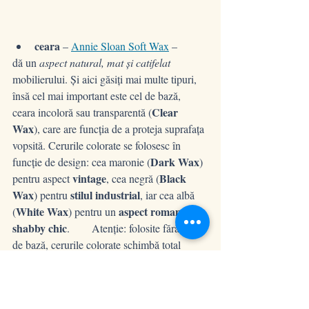
ceara
 – 
Annie Sloan Soft Wax
 – 
dă un 
aspect natural, mat și catifelat
mobilierului. Și aici găsiți mai multe tipuri, 
însă cel mai important este cel de bază, 
Clear 
ceara incoloră sau transparentă (
Wax
), care are funcția de a proteja suprafața 
vopsită. Cerurile colorate se folosesc în 
Dark Wax
funcție de design: cea maronie (
) 
vintage
Black 
pentru aspect 
, cea negră (
Wax
stilul industrial
) pentru 
, iar cea albă 
White Wax
aspect romantic, 
(
) pentru un 
shabby chic
.        Atenție: folosite fără ceara 
de bază, cerurile colorate schimbă total 
culoarea suprafeței vopsite. 
Ceara se aplică 
cu pensulă specială pentru ceară, sau cu o 
cârpă care nu lasă scame.
 (Fiindcă 