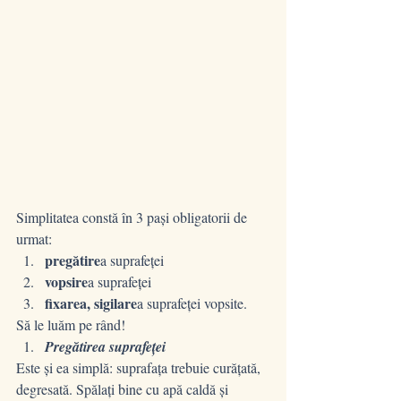
Simplitatea constă în 3 pași obligatorii de 
urmat:
pregătire
a suprafeței
vopsire
a suprafeței
fixarea, sigilare
a suprafeței vopsite.
Să le luăm pe rând!
Pregătirea suprafeței
Este și ea simplă: suprafața trebuie curățată, 
degresată. Spălați bine cu apă caldă și 