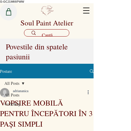
G-GCJ1M66PWW
Soul Paint Atelier
Povestile din spatele
pasiunii
Postare
All Posts
adriananica
All Posts
VOPSIRE MOBILĂ
workshop
PENTRU ÎNCEPĂTORI ÎN 3
PAȘI SIMPLI