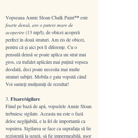
™
Vopseaua Annie Sloan Chalk Paint
 este 
foarte densă, are o putere mare de 
acoperire
 (13 mp/l), de obicei acoperă 
perfect în două straturi. Am zis de obicei, 
pentru că și aici pot fi diferențe. Cu o 
pensulă densă se poate aplica un strat mai 
gros, cu trafalet aplicăm mai puțină vopsea 
deodată, deci poate necesita mai multe 
straturi subțiri. Mobila e gata vopsită când 
Voi sunteți mulțumiți de rezultat!
Fixare/sigilare
3. 
Fiind pe bază de apă, vopselele Annie Sloan 
trebuiesc sigilate. Aceasta nu este o fază 
deloc neglijabilă, e la fel de importantă ca 
vopsirea. Sigilarea se face ca suprafața să fie 
rezistentă la uzură, să fie impermeabilă, ușor 