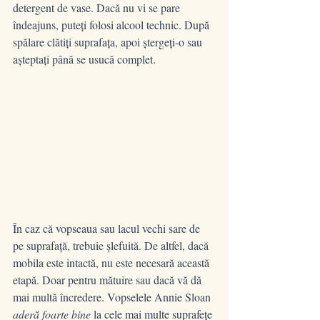
detergent de vase. Dacă nu vi se pare 
îndeajuns, puteți folosi alcool technic. După 
spălare clătiți suprafața, apoi ștergeți-o sau 
așteptați până se usucă complet.
În caz că vopseaua sau lacul vechi sare de 
pe suprafață, trebuie șlefuită. De altfel, dacă 
mobila este intactă, nu este necesară această 
etapă. Doar pentru mătuire sau dacă vă dă 
mai multă încredere. Vopselele Annie Sloan 
aderă foarte bine
 la cele mai multe suprafețe 