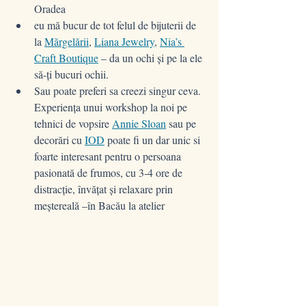
Oradea 
eu mă bucur de tot felul de bijuterii de 
la 
Mărgelării
, 
Liana Jewelry
, 
Nia’s 
Craft Boutique
 – da un ochi și pe la ele 
să-ți bucuri ochii.
Sau poate preferi sa creezi singur ceva. 
Experiența unui workshop la noi pe 
tehnici de vopsire 
Annie Sloan
 sau pe 
decorări cu 
IOD
 poate fi un dar unic si 
foarte interesant pentru o persoana 
pasionată de frumos, cu 3-4 ore de 
distracție, învățat și relaxare prin 
meștereală –în Bacău la atelier