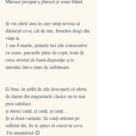
Miroase proapat a ghiocei și soare blând.
Și vin zilele alea în care simți nevoia să 
dăruiești ceva, cât de mic, femeilor dragi din 
viața ta.
1 sau 8 martie, primele trei zile consecutive 
cu soare, parcurile pline de copii, toate îți 
cresc nivelul de bună-dispoziție și te 
introduc într-o stare de sărbătoare.
Ei bine, în astfel de zile descoperi că oferta 
de daruri din magazinele clasice nu te mai 
prea satisface.
și atunci cauți, și cauți, și cauți…
Și ai două variante: fie cauți artizani pe 
sufletul tău, fie te apuci să creezi tu ceva. 
 Fie amandouă 😊