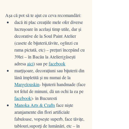
Așa că pot să te ajut cu ceva recomandări:
dacă iti plac creațiile mele ofer diverse 
lucrușoare în același timp utile, dar și 
decorative de la Soul Paint Atelier 
(casete de bijuterii,tăvite, oglinzi cu 
rama pictată, etc) – prețuri începând cu 
39lei – în Bacău la Atelier(găsești 
adresa 
aici
) sau pe 
facebook
marțișoare, decorațiuni sau bijuterii din 
lână împletită și nu numai de la 
Margelouskin
- bijuterii handmade (face 
tot felul de minuni, dă un ochi la ea pe 
facebook
)- în Bucuresti 
Manoka Arts & Crafts
 face niște 
aranjamente din flori artificiale 
fabuloase, vopsește superb, face tăvițe, 
tablouri,suporți de lumânări, etc – în 