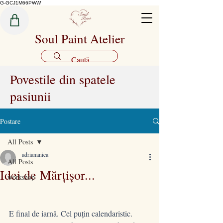
G-GCJ1M66PWW
Soul Paint Atelier
Povestile din spatele
pasiunii
Postare
All Posts
adriananica
All Posts
Idei de Mărțișor...
workshop
E final de iarnă. Cel puțin calendaristic.