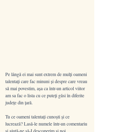
Pe lângă ei mai sunt extrem de mulți oameni 
talentați care fac minuni și despre care vreau 
să mai povestim, așa ca într-un articol viitor 
am sa fac o lista cu ce puteți găsi în diferite 
județe din țară.
Tu ce oameni talentați cunoști și ce 
lucrează? Lasă-le numele într-un comentariu 
și ajută-ne să-I descoperim si noi.